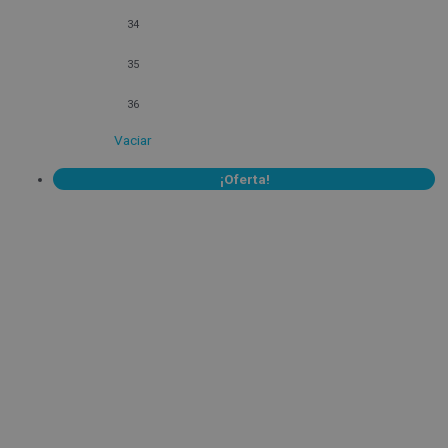
34
35
36
Vaciar
¡Oferta!