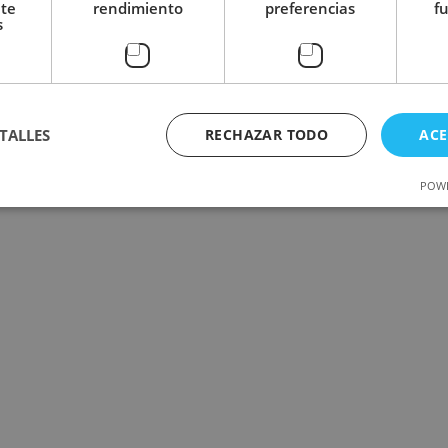
nte
rendimiento
preferencias
f
s
TALLES
RECHAZAR TODO
ACE
POWE