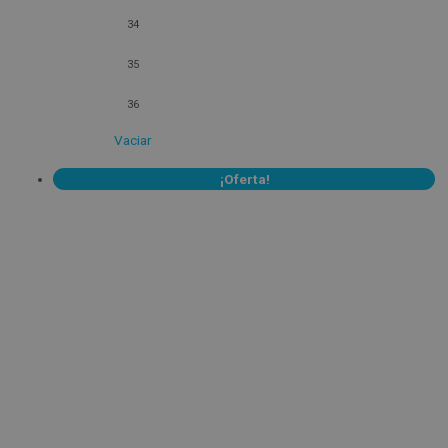
34
35
36
Vaciar
¡Oferta!