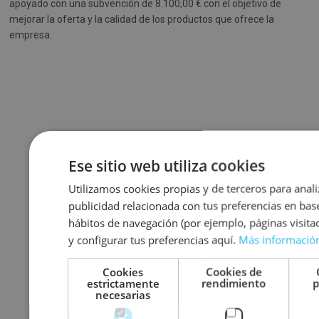
apoyado con una subvención de 8.100,00 € con el objetivo de
mejorar la oferta y la calidad de los productos que ofrece la
empresa.
Ese sitio web utiliza cookies
Utilizamos cookies propias y de terceros para anali
publicidad relacionada con tus preferencias en base
hábitos de navegación (por ejemplo, páginas visit
y configurar tus preferencias aquí.
Más informació
Cookies
Cookies de
estrictamente
rendimiento
p
necesarias