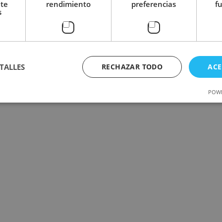
nte
rendimiento
preferencias
f
s
TALLES
RECHAZAR TODO
ACE
POWE