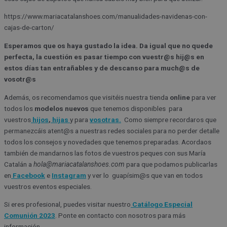
https://www.mariacatalanshoes.com/manualidades-navidenas-con-
cajas-de-carton/
Esperamos que os haya gustado la idea. Da igual que no quede
perfecta, la cuestión es pasar tiempo con vuestr@s hij@s en
estos días tan entrañables y de descanso para much@s de
vosotr@s
Además, os recomendamos que visitéis nuestra tienda
online
para ver
todos los
modelos nuevos
que tenemos disponibles para
vuestros
hijos
,
hijas
y para
vosotras.
Como siempre recordaros que
permanezcáis atent@s a nuestras redes sociales para no perder detalle
todos los consejos y novedades que tenemos preparadas. Acordaos
también de mandarnos las fotos de vuestros peques con sus María
Catalán a
hola@mariacatalanshoes.com
para que podamos publicarlas
en
Facebook
e
Instagram
y ver lo guapísim@s que van en todos
vuestros eventos especiales.
Si eres profesional, puedes visitar nuestro
Catálogo Especial
Comunión 2023
. Ponte en contacto con nosotros para más
información.