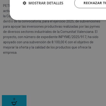
MOSTRAR DETALLES
RECHAZAR 
PETIT STYLE SL ha realizado la inversión en la “adquisición de
activos para la fabricación de calzado” que ha sido financiado por
la Conselleria de Innovación, Industria, Comercio y Turismo incluido
dentro de la convocatoria, para el ejercicio 2025, de subvenciones
para apoyar las inversiones productivas realizadas por las pymes
de diversos sectores industriales de la Comunitat Valenciana. El
proyecto, con número de expediente INPYME/2025/917, ha sido
apoyado con una subvención de 8.100,00 € con el objetivo de
mejorar la oferta y la calidad de los productos que ofrece la
empresa.
0