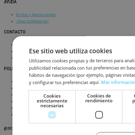
AYUDA
Envíos y Devoluciones
¿Eres profesional?
CONTACTO
Sobre nosotros
Ese sitio web utiliza cookies
Atención al cliente
Atención B2B
Utilizamos cookies propias y de terceros para anali
publicidad relacionada con tus preferencias en base
POLÍTICAS
hábitos de navegación (por ejemplo, páginas visit
Aviso Legal
y configurar tus preferencias aquí.
Más informació
Condiciones de compra
Política de Cookies
Cookies
Cookies de
estrictamente
rendimiento
p
Términos y condiciones
necesarias
Política de Privacidad
Derecho de desistimiento
@2026 MARÍA CATALAN SHOES. TODOS LOS DERECHOS RESERVADOS