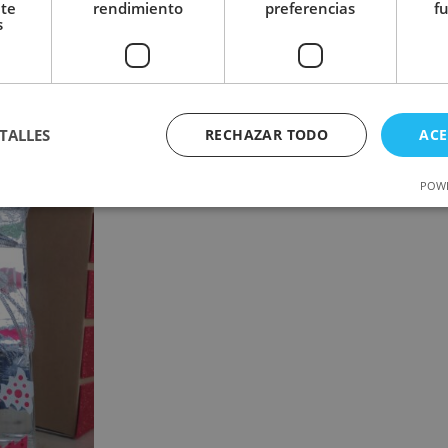
nte
rendimiento
preferencias
f
s
TALLES
RECHAZAR TODO
ACE
POWE