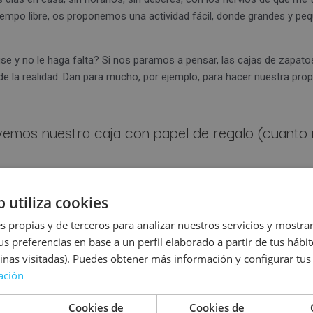
empo libre, os proponemos una actividad fácil, donde grandes y peq
e y no le haga falta? Si nos paramos a pensar, las cajas de zapatos
 de la realidad. Dan para mucho, por ejemplo, para hacer nuestra p
lvemos nuestra caja con papel de regalo (cuanto
r marrón, pero si no es así, no pasa nada, la pin
b utiliza cookies
cuernos, los ojos, nariz, boca, orejas… recortamo
s propias y de terceros para analizar nuestros servicios y mostra
us preferencias en base a un perfil elaborado a partir de tus háb
inas visitadas). Puedes obtener más información y configurar tus
ación
Cookies de
Cookies de